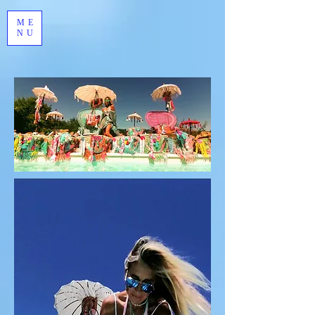
ME
NU